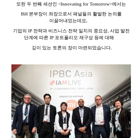
또한 두 번째 세션인
<Innovating for Tomorrow>
에서는
Bill
본부장이 좌장으로서 패널들의 활발한 논의를
이끌어내었는데요
,
기업의
IP
전략과 비즈니스 전략 일치의 중요성
,
사업 발전
단계에 따른
IP
포트폴리오 재구성
등에 대해
깊이 있는 토론의 장이 마련되었습니다
.