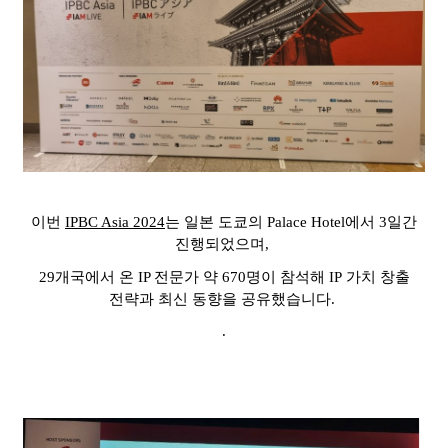
이번
IPBC Asia 2024
는
일본 도쿄의
Palace Hotel
에서
3
일간
진행되었으며
,
29
개국에서 온 IP 전문가 약 670명이 참석해
IP
가치 창출
전략과 최신 동향을 공유했습니다
.
.