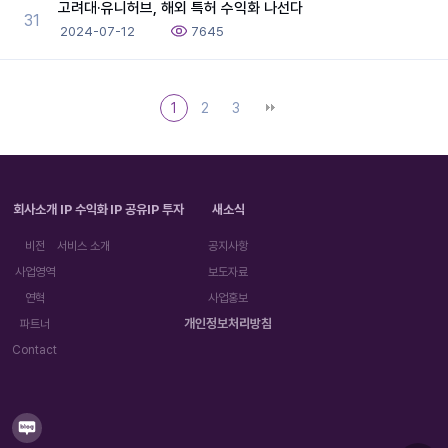
고려대·유니허브, 해외 특허 수익화 나선다
31
2024-07-12
7645
1
2
3
회사소개
IP 수익화
IP 공유
IP 투자
새소식
비전
서비스 소개
공지사항
사업영역
보도자료
연혁
사업홍보
개인정보처리방침
파트너
Contact