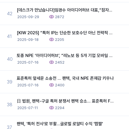
[데스크가 만났습니다]임경수 아이디어허브 대표,“잠자는 국내 특허 깨워 해외서 수익화”
42
2025-09-29
2872
[KIW 2025] “특허 IP는 단순한 보호수단 아닌 전략적 사업 자산”
41
2025-09-18
2205
토종 NPE ‘아이디어허브’, “레노보 등 5개 기업 모바일 기기, 5G와 LTE 표준 특허 침해”… 대규모 특허 침해 소송
40
2025-07-16
2452
표준특허 앞세운 소송전 … 팬텍, 국내 NPE 존재감 키우나
39
2025-07-16
2400
日 법원, 펜택-구글 특허 분쟁서 펜택 승소… 표준특허 FRAND 의무 '철퇴'
38
2025-07-11
2294
팬텍, '특허 전사'로 부활…글로벌 로얄티 수익 '짭짤'
37