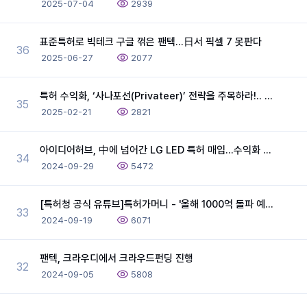
2025-07-04
2939
표준특허로 빅테크 구글 꺾은 팬텍…日서 픽셀 7 못판다
36
2025-06-27
2077
특허 수익화, ‘사나포선(Privateer)’ 전략을 주목하라!.. 임경수 아이디어허브 대표
35
2025-02-21
2821
아이디어허브, 中에 넘어간 LG LED 특허 매입...수익화 사업 속도
34
2024-09-29
5472
[특허청 공식 유튜브]특허가머니 - '올해 1000억 돌파 예정인 대표님의 하루'
33
2024-09-19
6071
팬텍, 크라우디에서 크라우드펀딩 진행
32
2024-09-05
5808