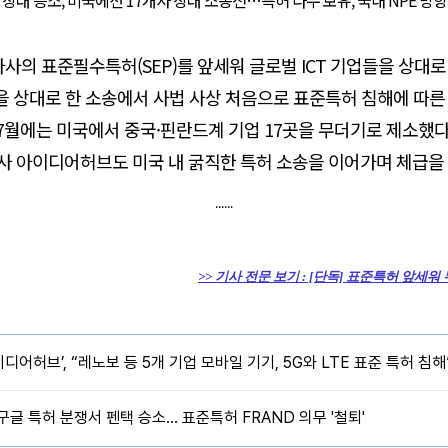
상대 승소, 미국에선 17개사 상대 소송전…특허 다수 보유, 국내 NPE 방
자사의 표준필수특허(SEP)를 앞세워 글로벌 ICT 기업들을 상대
을 상대로 한 소송에서 사법 사상 처음으로 표준특허 침해에 따른
7월에는 미국에서 중국·핀란드계 기업 17곳을 무더기로 제소했다
사 아이디어허브도 미국 내 굵직한 특허 소송을 이어가며 체급을 
......
>> 기사 전문 보기 : [단독] 표준특허 앞세
이디어허브’, “레노보 등 5개 기업 모바일 기기, 5G와 LTE 표준 특허 침
구글 특허 분쟁서 펜택 승소… 표준특허 FRAND 의무 '철퇴'