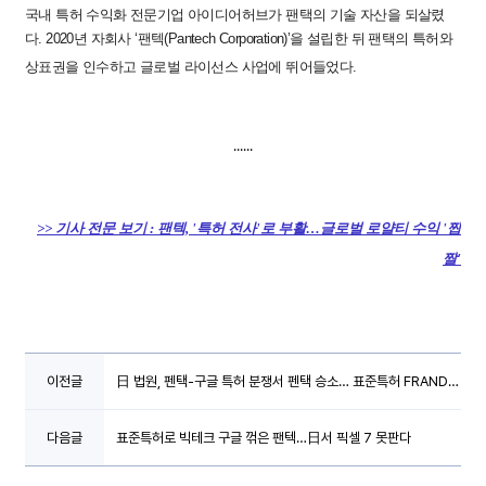
국내 특허 수익화 전문기업 아이디어허브가 팬택의 기술 자산을 되살렸
다. 2020년 자회사 ‘팬텍(Pantech Corporation)’을 설립한 뒤 팬택의 특허와
상표권을 인수하고 글로벌 라이선스 사업에 뛰어들었다.
......
>> 기사 전문 보기 : 팬텍, '특허 전사'로 부활…글로벌 로얄티 수익 '짭
짤'
日 법원, 펜택-구글 특허 분쟁서 펜택 승소… 표준특허 FRAND
이전글
의무 '철퇴'
표준특허로 빅테크 구글 꺾은 팬텍…日서 픽셀 7 못판다
다음글